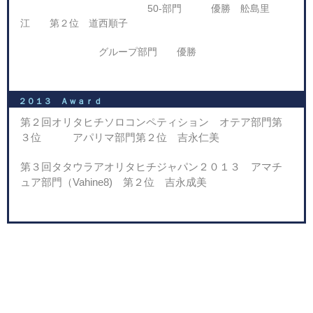
50-部門 優勝 舩島里
江 第２位 道西順子
グループ部門 優勝
２０１３ Ａｗａｒｄ
第２回オリタヒチソロコンペティション オテア部門第
３位 アパリマ部門第２位 吉永仁美
第３回タタウラアオリタヒチジャパン２０１３ アマチ
ュア部門（Vahine8) 第２位 吉
永成美