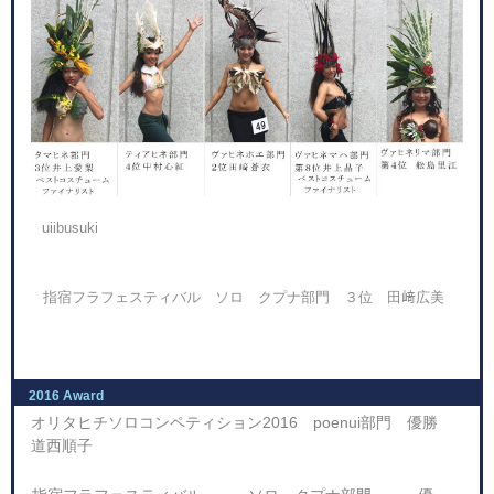
uiibusuki
指宿フラフェスティバル ソロ クプナ部門 ３位 田﨑広美
2016 Award
オリタヒチソロコンペティション2016 poenui部門 優勝
道西順子