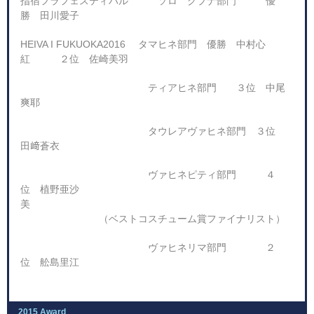
指宿フラフェスティバル ソロ クプナ部門 優
勝 田川愛子
HEIVA I FUKUOKA2016 タマヒネ部門 優勝 中村心
紅 ２位 佐崎美羽
ティアヒネ部門 ３位 中尾
爽耶
タウレアヴァヒネ部門 ３位
田﨑蒼衣
ヴァヒネピティ部門 ４
位 植野亜沙
美
（ベストコスチューム賞ファイナリスト）
ヴァヒネリマ部門 ２
位 舩島里江
2015 Award