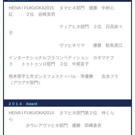
HEIVA I FUKUOKA2015 タマヒネ部門 優勝 中村心
紅 ２位 佐崎美羽
ティアヒネ部門 ２位 日高奈々
子
ヴァヒネリマ 優勝 舩島里江
インターナショナルフラコンペティション カギマナフ
ラ トゥトゥソロ部門 ２位 中尾富子
熊本県宇土市ダンスフェスティバル 準優勝 吉永フラ
（アウアナ部門）
２０１４ Award
HEIVA I FUKUOKA2014 タマヒネ部門第２位 仲くら
ら
タウレアヴァヒネ部門 優勝 田﨑蒼衣